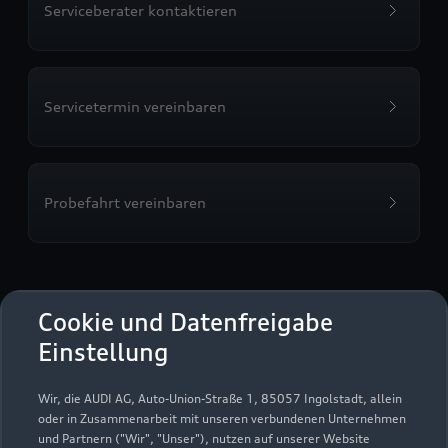
Serviceberater kontaktieren
Servicetermin vereinbaren
Probefahrt vereinbaren
Autohaus Fischer GmbH
Cookie und Datenfreigabe
Einstellung
Autoverkauf
Servicepartner
Audi Gebrauchtwagen :plus
e-tron
Wir, die AUDI AG, Auto-Union-Straße 1, 85057 Ingolstadt, allein
oder in Zusammenarbeit mit unseren verbundenen Unternehmen
und Partnern ("Wir", "Unser"), nutzen auf unserer Website